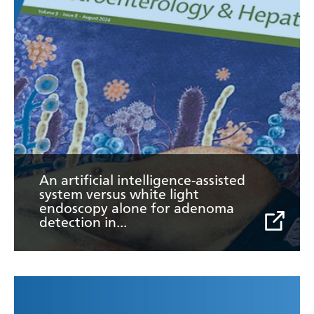
í
c
u
l
o
:
A
n
a
r
t
i
f
An artificial intelligence-assisted
i
system versus white light
c
endoscopy alone for adenoma
i
L
detection in...
a
e
l
e
i
r
n
a
L
t
r
e
e
t
e
l