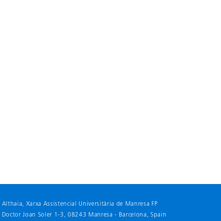
Althaia, Xarxa Assistencial Universitària de Manresa FP
Doctor Joan Soler 1-3, 08243 Manresa - Barcelona
, Spain