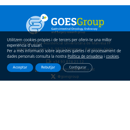
Utilitzem cookies pròpies i de tercers per oferir-te una millor
Althaia, Xarxa Assistencial Universitària de Manresa FP
experiència d'usuari.
Doctor Joan Soler 1-3, 08243 Manresa - Barcelona
, Spain
Per a més informació sobre aquestes galetes i el processament de
dades personals consulta la nostra
Política de privadesa
i
cookies
.
+34 93 874 21 12
Acceptar
Rebutjar
Configurar
goesresearchgroup@althaia.cat
@goesgroup
Xarxa Assistencial
Universitària de Manresa