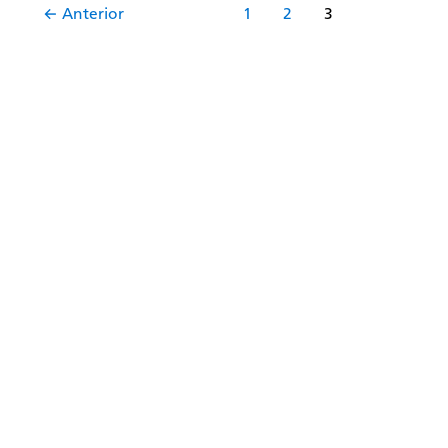
←
Anterior
1
2
3